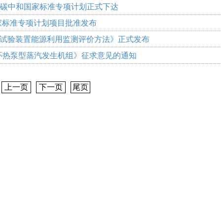
峰碳中和国家标准专项计划正式下达
国家标准专项计划项目批准发布
22《制冷试验装置能源利用监测评价方法》正式发布
循环热泵型蒸汽发生机组》征求意见的通知
上一页
下一页
尾页