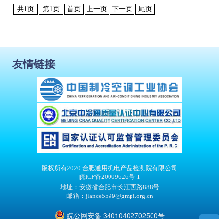
共
1
页
第
1
页
首页
上一页
下一页
尾页
友情链接
版权所有2020 合肥通用机电产品检测院有限公司
皖ICP备20009626号-1
地址：安徽省合肥市长江西路888号
邮箱：jiance5599@gmpi.org.cn
皖公网安备 34010402702500号